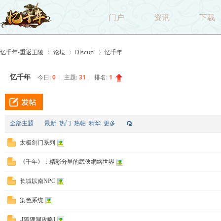
门户
资讯
下载
忆千年-重返王陵
论坛
Discuz!
忆千年
忆千年
今日:
0
|
主题:
31
|
排名:
1
>
›
›
全部主题
最新
热门
热帖
精华
更多
太极剑门系列
《千年》：精彩分呈的武俠網絡世界
长城以南NPC
染色系统
-[狐狸洞攻略]