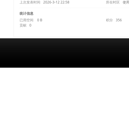
上次发表时间
2026-3-12 22:58
所在时区
使
统计信息
已用空间
0 B
积分
356
贡献
0
年-
重