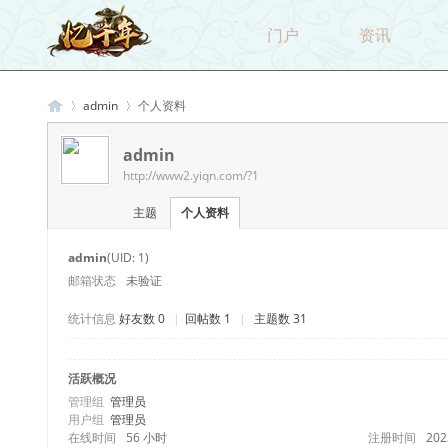
门户
资讯
admin
个人资料
admin
http://www2.yiqn.com/?1
忆
›
›
主题
个人资料
admin
(UID: 1)
邮箱状态
未验证
统计信息
好友数 0
|
回帖数 1
|
主题数 31
活跃概况
千
管理组
管理员
用户组
管理员
在线时间
56 小时
注册时间
202