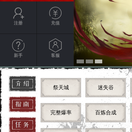
注册
充值
新手
客服
祭天城
迷失谷
完整爆率
百炼合成