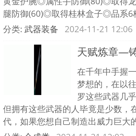
黄金护腕◎属性手防御(80)◎取得
腿防御(60)◎取得桂林盒子◎品系6桂林
分类:
武器装备
2024-11-21 12:06
年-
天赋炼章—
在千年中手握
梦想的，在以
罗这些武器几
重
但拥有这些武器的人毕竟是少数，
代，如果您想自己制造出威力巨大的兵 