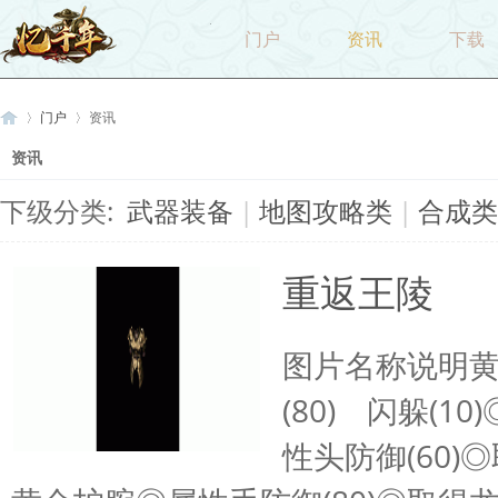
门户
资讯
下载
门户
资讯
资讯
下级分类:
武器装备
|
地图攻略类
|
合成类
忆
›
›
重返王陵
图片名称说明
(80) 闪躲(
千
性头防御(60