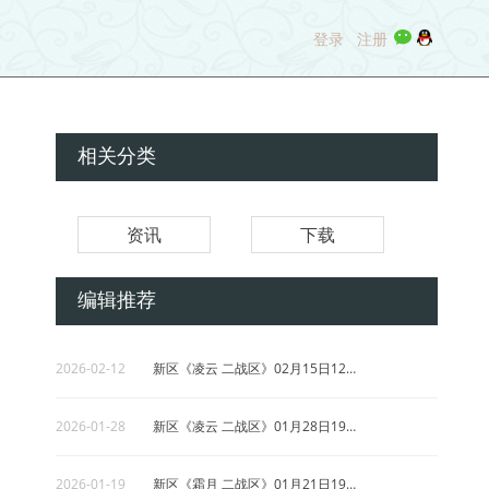
2026-01-07
时装属性介绍
登录
注册
2025-12-23
三战首区《剑道》12月26日19点准时开放！
2025-12-01
新区《豪情》12月02日19点准时开放！
相关分类
2025-10-30
新区《太极》11月01日12点准时开放！
资讯
下载
2026-03-12
新区《 精武 》03月14日12点准时开放！
编辑推荐
2026-02-27
新区《 苍穹 》03月02日19点准时开放！
2026-02-12
新区《凌云 二战区》02月15日12点准时开放
感恩感谢！祝忆千年玩家-国庆中
时光荏苒，忆千年端游陪伴玩家，将
2026-01-28
新区《凌云 二战区》01月28日19点准时开放
度过第7个国庆节
2026-01-19
新区《霜月 二战区》01月21日19点准时开放