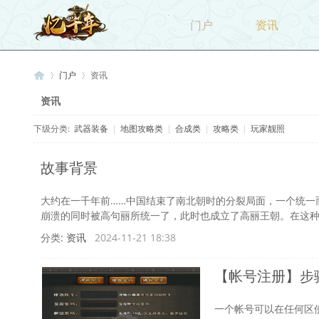
门户
资讯
门户
资讯
资讯
下级分类:
武器装备
|
地图攻略类
|
合成类
|
攻略类
|
玩家靓照
忆
›
›
故事背景
大约在一千年前……中国结束了南北朝时的分裂局面，一个统一
崩溃的同时被高句丽所统一了，此时也成立了高丽王朝。在这种王
分类:
资讯
2024-11-21 18:38
【帐号注册】步
千
一个帐号可以在任何区