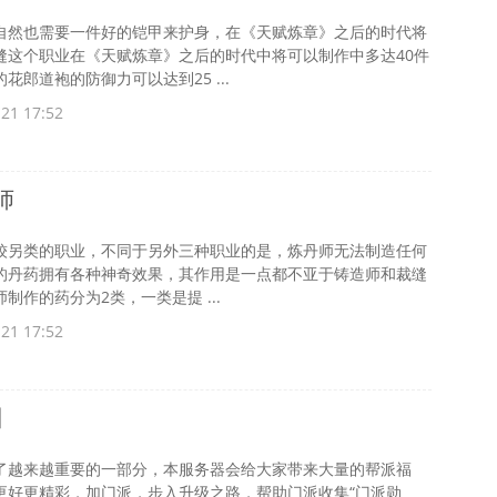
自然也需要一件好的铠甲来护身，在《天赋炼章》之后的时代将
缝这个职业在《天赋炼章》之后的时代中将可以制作中多达40件
郎道袍的防御力可以达到25 ...
21 17:52
师
较另类的职业，不同于另外三种职业的是，炼丹师无法制造任何
的丹药拥有各种神奇效果，其作用是一点都不亚于铸造师和裁缝
制作的药分为2类，一类是提 ...
21 17:52
】
了越来越重要的一部分，本服务器会给大家带来大量的帮派福
更好更精彩，加门派，步入升级之路，帮助门派收集“门派勋