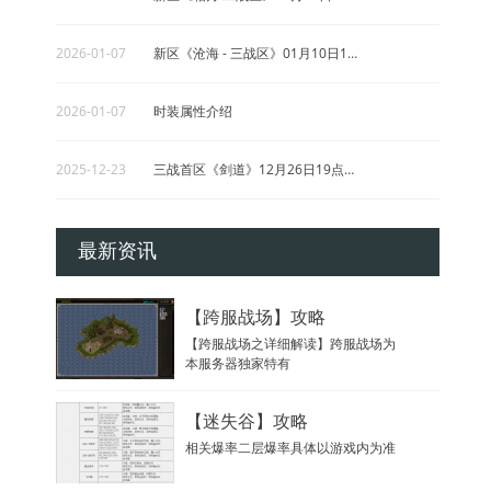
【跨服】太极剑门
【跨服】太极剑门石棺洞石棺赦龙组
2026-01-07
新区《沧海 - 三战区》01月10日12点准时开
(50;17)(24;95)(8
2026-01-07
时装属性介绍
内衣合成
内衣合成详解 属性： 1命中 10攻击
合成后使用时间3
2025-12-23
三战首区《剑道》12月26日19点准时开放！
全区3月8日女神节活动
2025-12-01
新区《豪情》12月02日19点准时开放！
在时光的长河中，每一位女性都是独
最新资讯
特的存在，宛如熠
2025-10-30
新区《太极》11月01日12点准时开放！
【跨服战场】攻略
2026-03-12
新区《 精武 》03月14日12点准时开放！
【跨服战场之详细解读】跨服战场为
本服务器独家特有
2026-02-27
新区《 苍穹 》03月02日19点准时开放！
【迷失谷】攻略
相关爆率二层爆率具体以游戏内为准
2026-02-12
新区《凌云 二战区》02月15日12点准时开放