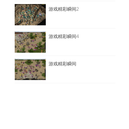
2026-01-28
新区《凌云 二战区》01月28日19点准时开放
游戏精彩瞬间2
2026-01-19
新区《霜月 二战区》01月21日19点准时开放
2026-01-07
游戏精彩瞬间4
新区《沧海 - 三战区》01月10日12点准时开
2026-01-07
时装属性介绍
游戏精彩瞬间
2025-12-23
三战首区《剑道》12月26日19点准时开放！
2025-12-01
新区《豪情》12月02日19点准时开放！
2025年春节期间相关活动公告
2025-10-30
新区《太极》11月01日12点准时开放！
亲爱的《忆千年》玩家：蛇年到，蛇
年到。喜气洋洋放