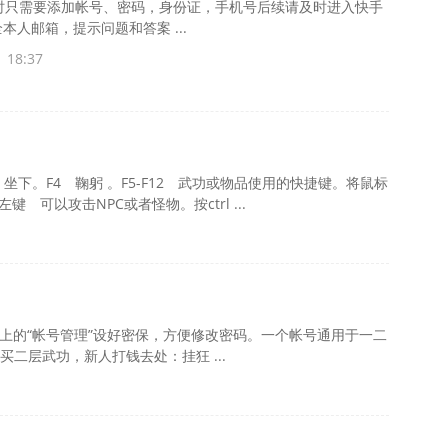
册时只需要添加帐号、密码，身份证，手机号后续请及时进入快手
本人邮箱，提示问题和答案 ...
 18:37
坐下。F4 鞠躬 。F5-F12 武功或物品使用的快捷键。将鼠标
键 可以攻击NPC或者怪物。按ctrl ...
上的“帐号管理”设好密保，方便修改密码。一个帐号通用于一二
买二层武功，新人打钱去处：挂狂 ...