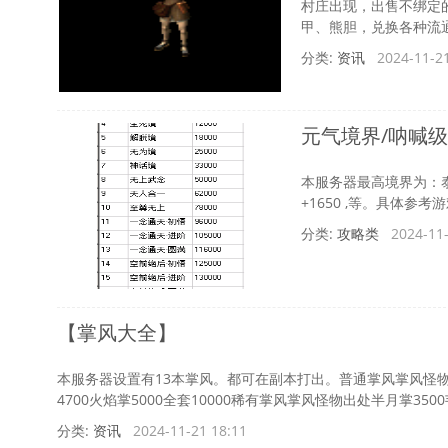
村庄出现，出售不绑定
甲、熊胆，兑换各种流通
陵
分类:
资讯
2024-11-21
元气境界/呐喊
本服务器最高境界为：
+1650 ,等。具体参
分类:
攻略类
2024-11-
【掌风大全】
本服务器设置有13本掌风。都可在副本打出。普通掌风掌风怪物出处
4700火焰掌5000全套10000稀有掌风掌风怪物出处半月掌3500韦陀
分类:
资讯
2024-11-21 18:11