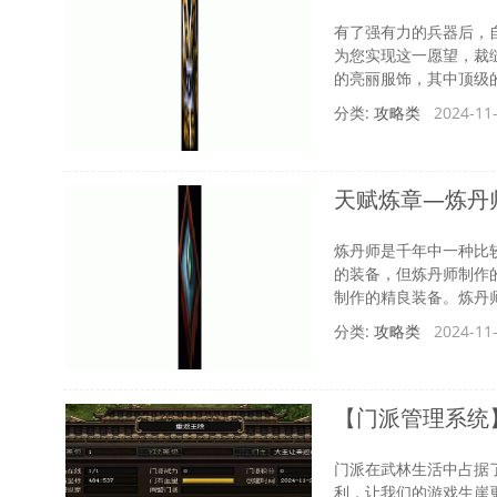
有了强有力的兵器后，
为您实现这一愿望，裁
的亮丽服饰，其中顶级的花
分类:
攻略类
2024-11-
天赋炼章—炼丹
炼丹师是千年中一种比
的装备，但炼丹师制作
制作的精良装备。炼丹师
分类:
攻略类
2024-11-
【门派管理系统
门派在武林生活中占据
利，让我们的游戏生崖