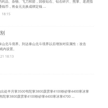
的药品、杂物、飞刀和箭，回收钻石、钻石碎片、熊掌、老虎指
钱币，将金元兑换成绑定钱 ...
 18:15
级别
泰山北斗境界。到达泰山北斗境界以后增加对应属性：攻击
考游戏内设置。
21 18:13
半月掌3500韦陀掌3800霹雳掌4100铁砂掌4400寒冰掌
掌3800霹雳掌4100铁砂掌4400寒冰掌4700 ...