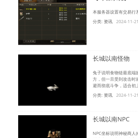
本服务器设置有交易行
分类:
资讯
2024-11-21
返
长城以南怪物
兔子说明食物链最底端
方，但一旦受到攻击时
避而彻底斗争，适合初上
王
分类:
资讯
2024-11-21
长城以南NPC
NPC坐标说明神秘商人(698.76