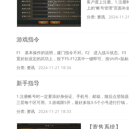
客户度上注册。1.注
上的“帐号管理”页面补全
分类:
资讯
2024-11-21
游戏指令
年-
F1 基本操作的说明，建门指令不对。F2 进入战斗状态。F3 
置於欲设定的武功上，按下F5-F12其中一键即可。按shift+鼠标左
分类:
资讯
2024-11-21 18:34
新手指导
1.注册帐号时一定要添好身份证、手机号、邮箱，随后点登陆器
重
三层每个区可用。3.游戏限5开，最好多练3-5个小号进行打钱，
分类:
资讯
2024-11-21 18:33
【寄售系统】