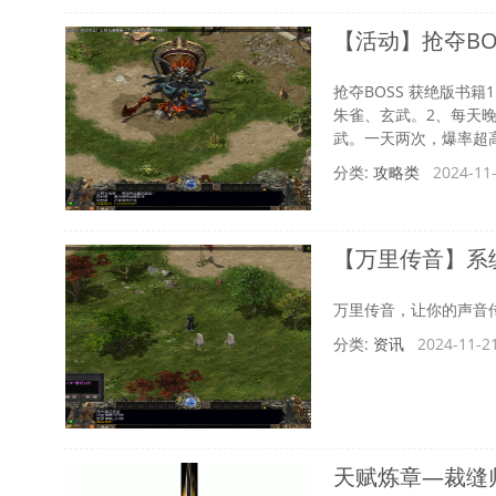
【活动】抢夺BO
抢夺BOSS 获绝版书
朱雀、玄武。2、每天晚
武。一天两次，爆率超高。武
分类:
攻略类
2024-11-
【万里传音】系
万里传音，让你的声音
分类:
资讯
2024-11-21
天赋炼章—裁缝