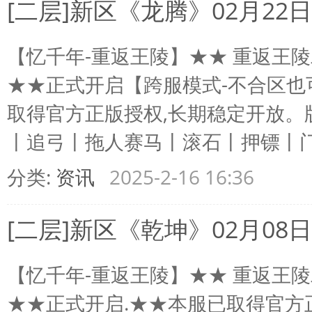
[二层]新区《龙腾》02月22
【忆千年-重返王陵】★★ 重返王
★★正式开启【跨服模式-不合区也
取得官方正版授权,长期稳定开放。
丨追弓丨拖人赛马丨滚石丨押镖丨门战【
分类:
资讯
2025-2-16 16:36
[二层]新区《乾坤》02月08
【忆千年-重返王陵】★★ 重返王
★★正式开启.★★本服已取得官方