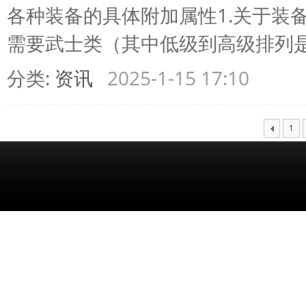
各种装备的具体附加属性1.关于装
需要武士类（其中低级到高级排列是： 
分类:
资讯
2025-1-15 17:10
1