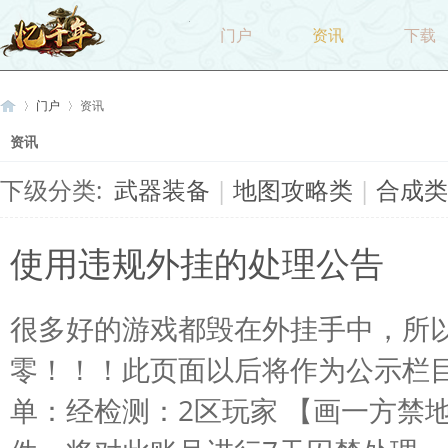
门户
资讯
下载
门户
资讯
资讯
下级分类:
武器装备
|
地图攻略类
|
合成类
忆
›
›
使用违规外挂的处理公告
很多好的游戏都毁在外挂手中，所以
零！！！此页面以后将作为公示栏
千
单：经检测：2区玩家 【画一方禁