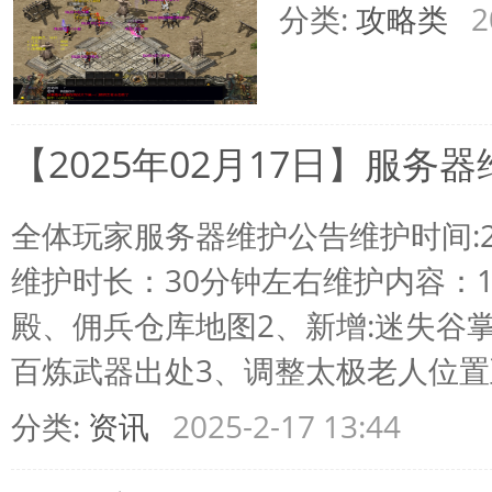
分类:
攻略类
2
【2025年02月17日】服务
全体玩家服务器维护公告维护时间:202
维护时长：30分钟左右维护内容：
殿、佣兵仓库地图2、新增:迷失谷
百炼武器出处3、调整太极老人位置至中
分类:
资讯
2025-2-17 13:44