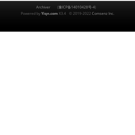
Archiver
(
豫ICP备14010428号-4
)
Powered by
Yiqn.com
X3.4
© 2019-2022
Comsenz Inc.